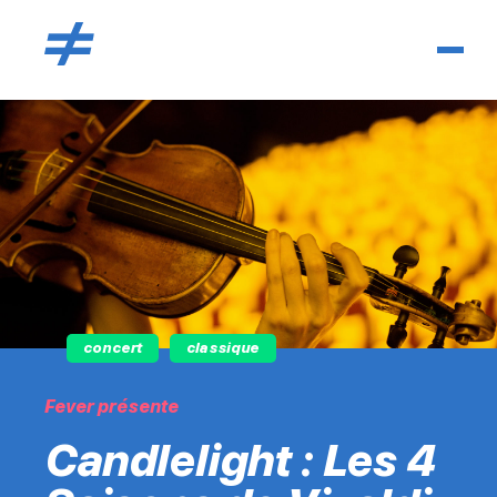
concert
classique
Fever présente
Candlelight : Les 4