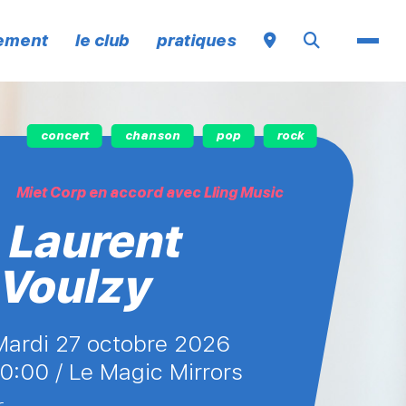
nement
le club
pratiques
concert
chanson
pop
rock
Miet Corp en accord avec Lling Music
Laurent
Voulzy
mardi 27 octobre 2026
20:00 /
Le Magic Mirrors