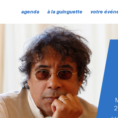
agenda
à la guinguette
votre évé