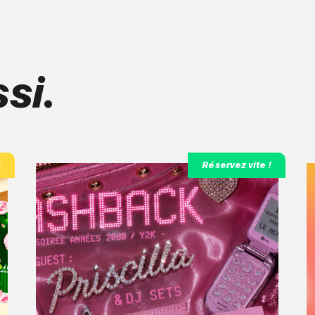
si.
!
Réservez vite !