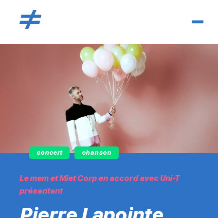
concert
chanson
Le mem et Miet Corp en accord avec Uni-T
présentent
Pierre Lapointe