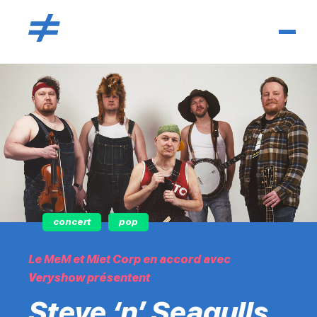
concert
pop
Le MeM et Miet Corp en accord avec
Veryshow présentent
Steve ‘n’ Seagulls